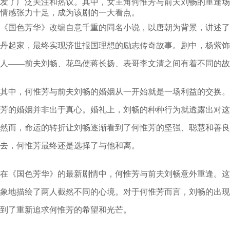
发了广泛关注和热议。其中，女主角何惟芳与前夫刘畅的重逢场
情感张力十足，成为该剧的一大看点。
《国色芳华》改编自意千重的同名小说，以唐朝为背景，讲述了
丹起家，最终实现济世报国理想的励志传奇故事。剧中，杨紫饰
人——前夫刘畅、花鸟使蒋长扬、表哥李文清之间有着不同的故
其中，何惟芳与前夫刘畅的婚姻从一开始就是一场利益的交换。
芳的婚姻并非出于真心。婚礼上，刘畅的种种行为就透露出对这
然而，命运的转折让刘畅逐渐看到了何惟芳的坚强、聪慧和善良
去，何惟芳最终还是选择了与他和离。
在《国色芳华》的最新剧情中，何惟芳与前夫刘畅意外重逢。这
象地描绘了两人截然不同的心境。对于何惟芳而言，刘畅的出现
到了重新追求何惟芳的希望和光芒。