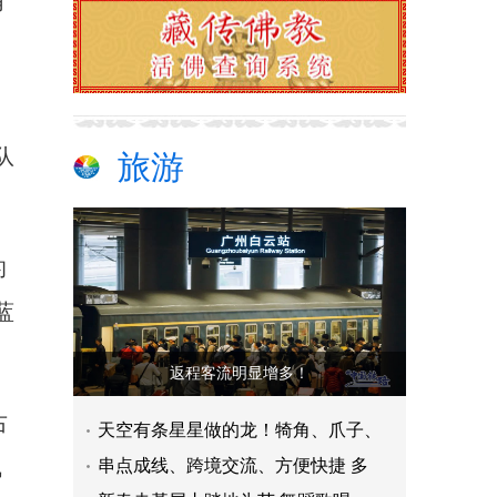
有
队
旅游
的
蓝
返程客流明显增多！
右
天空有条星星做的龙！犄角、爪子、
飞
串点成线、跨境交流、方便快捷 多