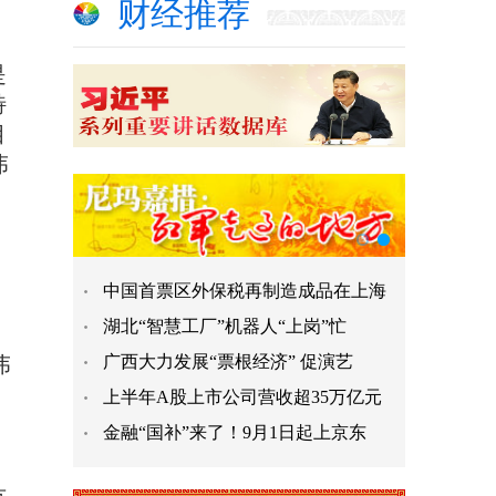
财经推荐
是
特
目
伟
中国首票区外保税再制造成品在上海
湖北“智慧工厂”机器人“上岗”忙
伟
广西大力发展“票根经济” 促演艺
上半年A股上市公司营收超35万亿元
金融“国补”来了！9月1日起上京东