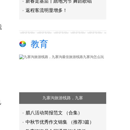
新春走基层丨踏地为节 舞蹈歌唱
返程客流明显增多！
，
我
教育
九寨沟旅游线路，九寨
己
腊八活动简报范文 （合集）
中秋节优秀作文锦集 （推荐3篇）