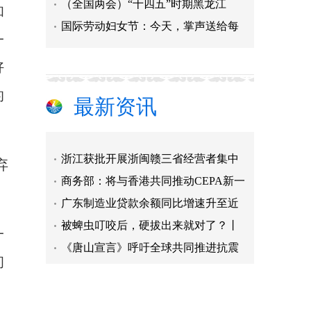
（全国两会）“十四五”时期黑龙江
和
国际劳动妇女节：今天，掌声送给每
一
国家知识产权局发布《专利优先审查
好
市场监管总局：饮料类食品安全抽检
的
金融支持两岸融合发展示范区建设显
最新资讯
7月以来深圳罗湖口岸入境外籍旅客
浙江获批开展浙闽赣三省经营者集中
弃
商务部：将与香港共同推动CEPA新一
广东制造业贷款余额同比增速升至近
被蜱虫叮咬后，硬拔出来就对了？丨
一
《唐山宣言》呼吁全球共同推进抗震
扎根戈壁“疗愈”荒山 援疆人才两
初
国家知识产权局发布《专利优先审查
市场监管总局：饮料类食品安全抽检