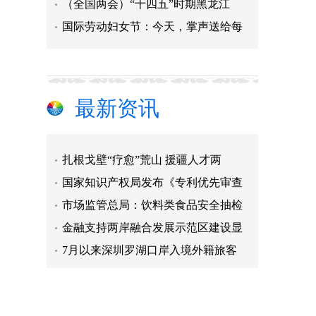
（全国两会）“十四五”时期黑龙江
7月以来深圳罗湖口岸入境外籍旅客
国际劳动妇女节：今天，掌声送给每
浙江获批开展浙闽赣三省经营者集中
商务部：将与香港共同推动CEPA新一
广东制造业贷款余额同比增速升至近
最新资讯
被蜱虫叮咬后，硬拔出来就对了？丨
《唐山宣言》呼吁全球共同推进抗震
扎根戈壁“疗愈”荒山 援疆人才两
国家知识产权局发布《专利优先审查
市场监管总局：饮料类食品安全抽检
金融支持两岸融合发展示范区建设显
7月以来深圳罗湖口岸入境外籍旅客
浙江获批开展浙闽赣三省经营者集中
商务部：将与香港共同推动CEPA新一
广东制造业贷款余额同比增速升至近