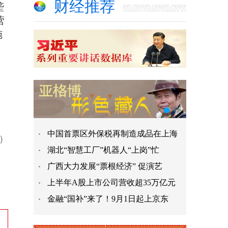
财经推荐
垄
营
施
中国首票区外保税再制造成品在上海
n）
湖北“智慧工厂”机器人“上岗”忙
广西大力发展“票根经济” 促演艺
上半年A股上市公司营收超35万亿元
金融“国补”来了！9月1日起上京东