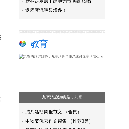
新春走基层丨踏地为节 舞蹈歌唱
返程客流明显增多！
权
教育
九寨沟旅游线路，九寨
n）
腊八活动简报范文 （合集）
中秋节优秀作文锦集 （推荐3篇）