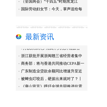
（全国两会）“十四五”时期黑龙江
国际劳动妇女节：今天，掌声送给每
国家知识产权局发布《专利优先审查
市场监管总局：饮料类食品安全抽检
最新资讯
金融支持两岸融合发展示范区建设显
7月以来深圳罗湖口岸入境外籍旅客
浙江获批开展浙闽赣三省经营者集中
商务部：将与香港共同推动CEPA新一
广东制造业贷款余额同比增速升至近
被蜱虫叮咬后，硬拔出来就对了？丨
《唐山宣言》呼吁全球共同推进抗震
扎根戈壁“疗愈”荒山 援疆人才两
国家知识产权局发布《专利优先审查
市场监管总局：饮料类食品安全抽检