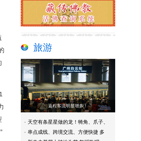
益
旅游
的
的
1
力
返程客流明显增多！
型
天空有条星星做的龙！犄角、爪子、
”
串点成线、跨境交流、方便快捷 多