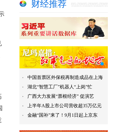
财经推荐
示
见
显
中国首票区外保税再制造成品在上海
湖北“智慧工厂”机器人“上岗”忙
高
广西大力发展“票根经济” 促演艺
上半年A股上市公司营收超35万亿元
国
金融“国补”来了！9月1日起上京东
意