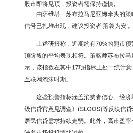
股市即将见顶，投资者需保持谨慎。
由萨维塔・苏布拉马尼亚姆牵头的策略师
信号已扎堆出现，建议投资者‘落袋为安’。
上述研报称，近期约有70%的熊市预
顶阶段的平均表现相符。策略师苏布拉马尼
示，该指数在其中17项指标上处于统计
互联网泡沫时期。
这些预警指标涵盖消费者信心、经济增
级信贷官意见调查》(SLOOS)等反映信
居民信贷需求持续走弱。此外，高市盈率
味着市场投机情绪过热。